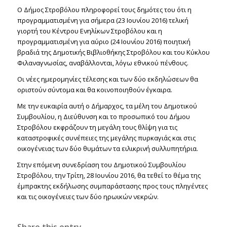
Ο Δήμος Στροβόλου πληροφορεί τους δημότες του ότι η
προγραμματισμένη για σήμερα (23 Ιουνίου 2016) τελική
γιορτή του Κέντρου Ενηλίκων Στροβόλου και η
προγραμματισμένη για αύριο (24 Ιουνίου 2016) ποιητική
βραδιά της Δημοτικής Βιβλιοθήκης Στροβόλου και του Κύκλου
Φιλαναγνωσίας, αναβάλλονται, λόγω εθνικού πένθους.
Οι νέες ημερομηνίες τέλεσης και των δύο εκδηλώσεων θα
οριστούν σύντομα και θα κοινοποιηθούν έγκαιρα.
Με την ευκαιρία αυτή ο Δήμαρχος, τα μέλη του Δημοτικού
Συμβουλίου, η Διεύθυνση και το προσωπικό του Δήμου
Στροβόλου εκφράζουν τη μεγάλη τους θλίψη για τις
καταστροφικές συνέπειες της μεγάλης πυρκαγιάς και στις
οικογένειας των δύο θυμάτων τα ειλικρινή συλλυπητήρια.
Στην επόμενη συνεδρίαση του Δημοτικού Συμβουλίου
Στροβόλου, την Τρίτη, 28 Ιουνίου 2016, θα τεθεί το θέμα της
έμπρακτης εκδήλωσης συμπαράστασης προς τους πληγέντες
και τις οικογένειες των δύο ηρωικών νεκρών.