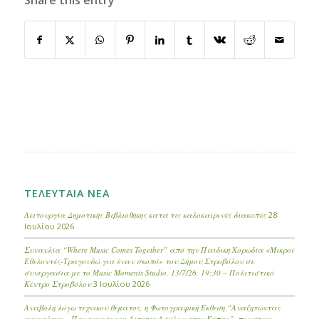
Share this entry
ΤΕΛΕΥΤΑΙΑ ΝΕΑ
Λειτουργία Δημοτικής Βιβλιοθήκης κατά τις καλοκαιρινές διακοπές
28
Ιουλίου 2026
Συναυλία “Where Music Comes Together” από την Παιδική Χορωδία «Μικροί
Εθελοντές-Τραγουδώ για έναν σκοπό» του Δήμου Στροβόλου σε
συνεργασία με το Music Moments Studio, 13/7/26, 19:30 – Πολιτιστικό
Κέντρο Στροβόλου
3 Ιουλίου 2026
Αναβολή λόγω τεχνικού θέματος, η Φωτογραφική Έκθεση “Αναζητώντας
ασφάλεια – Προσφυγές και Αιτητές Ασύλου στην Κύπρο”, που ήταν