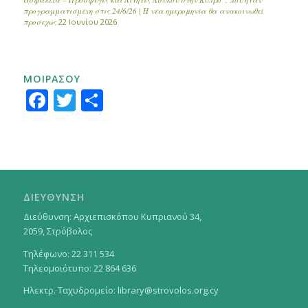
προγραμματισμένη στις 24/6/26 | Η νέα ημερομηνία θα ανακοινωθεί
προσεχώς
22 Ιουνίου 2026
ΜΟΙΡΑΣΟΥ
Facebook
Twitter
Μοιραστείτε
ΔΙΕΥΘΥΝΣΗ
Διεύθυνση: Αρχιεπισκόπου Κυπριανού 34,
2059, Στρόβολος
Τηλέφωνο: 22 311 534
Τηλεομοιότυπο: 22 864 636
Ηλεκτρ. Ταχυδρομείο:
library@strovolos.org.cy