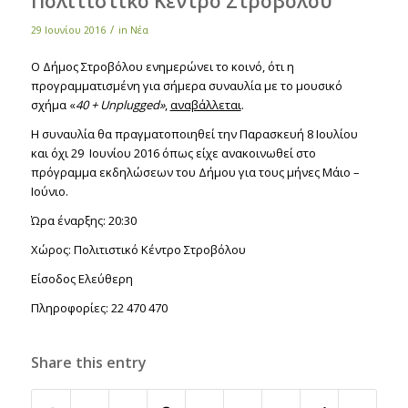
Πολιτιστικό Κέντρο Στροβόλου
/
29 Ιουνίου 2016
in
Νέα
Ο Δήμος Στροβόλου ενημερώνει το κοινό, ότι η
προγραμματισμένη για σήμερα συναυλία με το μουσικό
σχήμα «
40 +
Unplugged
»
,
αναβάλλεται
.
Η συναυλία θα πραγματοποιηθεί την Παρασκευή 8 Ιουλίου
και όχι 29 Ιουνίου 2016 όπως είχε ανακοινωθεί στο
πρόγραμμα εκδηλώσεων του Δήμου για τους μήνες Μάιο –
Ιούνιο.
Ώρα έναρξης: 20:30
Χώρος: Πολιτιστικό Κέντρο Στροβόλου
Είσοδος Ελεύθερη
Πληροφορίες: 22 470 470
Share this entry