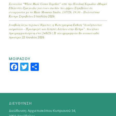
Συναυλία “Where Music Comes Together” από την Παιδική Χορωδία «Μικροί
Εθελοντές-Τραγουδώ για έναν σκοπό» του Δήμου Στροβόλου σε
συνεργασία με το Music Moments Studio, 13/7/26, 19:30 – Πολιτιστικό
Κέντρο Στροβόλου
3 Ιουλίου 2026
Αναβολή λόγω τεχνικού θέματος, η Φωτογραφική Έκθεση “Αναζητώντας
ασφάλεια – Προσφυγές και Αιτητές Ασύλου στην Κύπρο”, που ήταν
προγραμματισμένη στις 24/6/26 | Η νέα ημερομηνία θα ανακοινωθεί
προσεχώς
22 Ιουνίου 2026
ΜΟΙΡΑΣΟΥ
Facebook
Twitter
Μοιραστείτε
ΔΙΕΥΘΥΝΣΗ
Διεύθυνση: Αρχιεπισκόπου Κυπριανού 34,