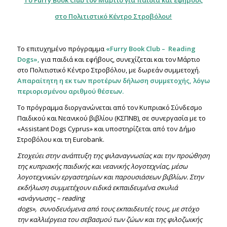
Το Furry Book Club τον Μάρτιο για παιδιά και εφήβους
στο Πολιτιστικό Κέντρο Στροβόλου!
Το επιτυχημένο πρόγραμμα
«Furry Book Club –
Reading
Dogs
»,
για παιδιά και εφήβους, συνεχίζεται και τον Μάρτιο
στο Πολιτιστικό Κέντρο Στροβόλου, με δωρεάν συμμετοχή.
Απαραίτητη η εκ των προτέρων δήλωση συμμετοχής, λόγω
περιορισμένου αριθμού θέσεων.
Το πρόγραμμα διοργανώνεται από τον Κυπριακό Σύνδεσμο
Παιδικού και Νεανικού βιβλίου (ΚΣΠΝΒ), σε συνεργασία με το
«Assistant Dogs Cyprus» και υποστηρίζεται από τον Δήμο
Στροβόλου και τη Eurobank.
Στοχεύει στην ανάπτυξη της φιλαναγνωσίας και την προώθηση
της κυπριακής παιδικής και νεανικής λογοτεχνίας, μέσω
λογοτεχνικών εργαστηρίων και παρουσιάσεων βιβλίων. Στην
εκδήλωση συμμετέχουν ειδικά εκπαιδευμένα σκυλιά
«ανάγνωσης –
reading
dogs», συνοδευόμενα από τους εκπαιδευτές τους, με στόχο
την καλλιέργεια του σεβασμού των ζώων και της φιλοζωικής