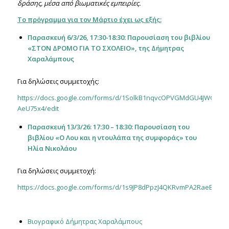
δράσης, μέσα από βιωματικές εμπειρίες.
Το πρόγραμμα για τον Μάρτιο έχει ως εξής:
Παρασκευή 6/3/26, 17:30-18:30: Παρουσίαση του βιβλίου
«ΣΤΟΝ ΔΡΟΜΟ ΓΙΑ ΤΟ ΣΧΟΛΕΙΟ», της Δήμητρας
Χαραλάμπους
Για δηλώσεις συμμετοχής:
https://docs.google.com/forms/d/1SolkB1nqvcOPVGMdGU4JWGRrXt
AeU75x4/edit
Παρασκευή 13/3/26: 17:30 – 18:30: Παρουσίαση του
βιβλίου «Ο Λου και η ντουλάπα της συμφοράς» του
Ηλία Νικολάου
Για δηλώσεις συμμετοχή:
https://docs.google.com/forms/d/1s9JP8dPpzJ4QKRvmPA2RaeBMkvdc
Βιογραφικό Δήμητρας Χαραλάμπους