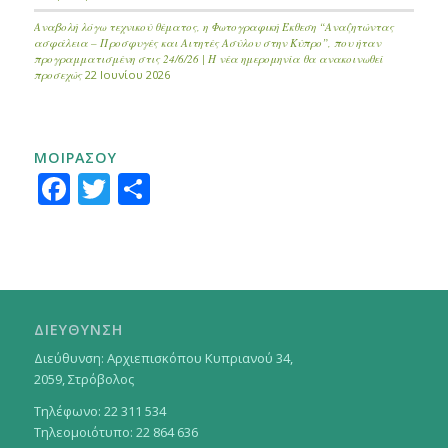
Αναβολή λόγω τεχνικού θέματος, η Φωτογραφική Έκθεση “Αναζητώντας
ασφάλεια – Προσφυγές και Αιτητές Ασύλου στην Κύπρο”, που ήταν
προγραμματισμένη στις 24/6/26 | Η νέα ημερομηνία θα ανακοινωθεί
προσεχώς
22 Ιουνίου 2026
ΜΟΙΡΑΣΟΥ
Facebook
Twitter
Μοιραστείτε
ΔΙΕΥΘΥΝΣΗ
Διεύθυνση: Αρχιεπισκόπου Κυπριανού 34,
2059, Στρόβολος
Τηλέφωνο: 22 311 534
Τηλεομοιότυπο: 22 864 636