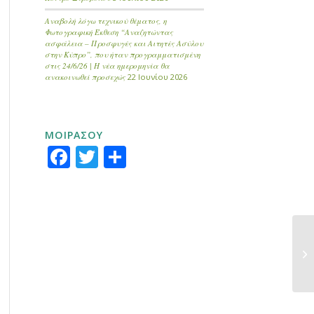
Αναβολή λόγω τεχνικού θέματος, η
Φωτογραφική Έκθεση “Αναζητώντας
ασφάλεια – Προσφυγές και Αιτητές Ασύλου
στην Κύπρο”, που ήταν προγραμματισμένη
στις 24/6/26 | Η νέα ημερομηνία θα
ανακοινωθεί προσεχώς
22 Ιουνίου 2026
ΜΟΙΡΑΣΟΥ
Facebook
Twitter
Μοιραστείτε