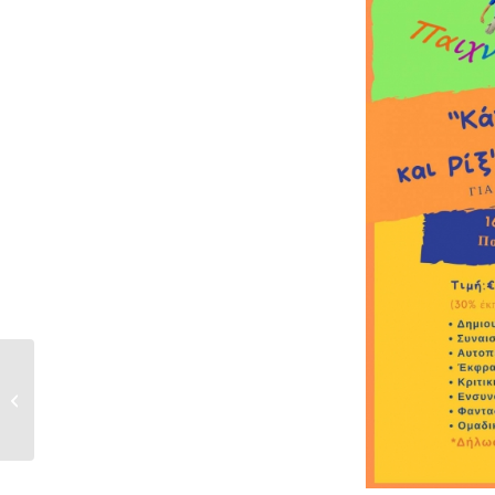
Διάλεξη «Η δαντέλα
«πιπίλα» της Μικράς
Ασίας,...