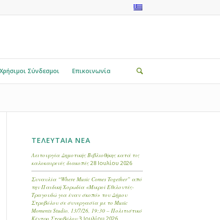
Χρήσιμοι Σύνδεσμοι
Επικοινωνία
ΤΕΛΕΥΤΑΙΑ ΝΕΑ
Λειτουργία Δημοτικής Βιβλιοθήκης κατά τις
καλοκαιρινές διακοπές
28 Ιουλίου 2026
Συναυλία “Where Music Comes Together” από
την Παιδική Χορωδία «Μικροί Εθελοντές-
Τραγουδώ για έναν σκοπό» του Δήμου
Στροβόλου σε συνεργασία με το Music
Moments Studio, 13/7/26, 19:30 – Πολιτιστικό
Κέντρο Στροβόλου
3 Ιουλίου 2026