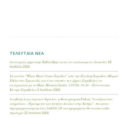
ΤΕΛΕΥΤΑΙΑ ΝΕΑ
Λειτουργία Δημοτικής Βιβλιοθήκης κατά τις καλοκαιρινές διακοπές
28
Ιουλίου 2026
Συναυλία “Where Music Comes Together” από την Παιδική Χορωδία «Μικροί
Εθελοντές-Τραγουδώ για έναν σκοπό» του Δήμου Στροβόλου σε
συνεργασία με το Music Moments Studio, 13/7/26, 19:30 – Πολιτιστικό
Κέντρο Στροβόλου
3 Ιουλίου 2026
Αναβολή λόγω τεχνικού θέματος, η Φωτογραφική Έκθεση “Αναζητώντας
ασφάλεια – Προσφυγές και Αιτητές Ασύλου στην Κύπρο”, που ήταν
προγραμματισμένη στις 24/6/26 | Η νέα ημερομηνία θα ανακοινωθεί
προσεχώς
22 Ιουνίου 2026