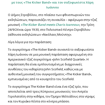
με τους «Τ
he
Kicker
Band
» και τον σαξοφωνίστα Χάρη
Ιωάννου
Ο Δήμος Στροβόλου, στο πλαίσιο των φθινοπωρινών του
εκδηλώσεων, παρουσιάζει τη συναυλία – αφιέρωμα στην τζαζ
μουσική
«
The
Kicker
Band
meets
Charis
Ioannou
»
, την Τρίτη
24/9/24 και ώρα 19:30, στο Πολιτιστικό Κέντρο Στροβόλου
(αίθουσα εκδηλώσεων «Νικόλαος Μούντης».
Λίγα λόγια για την παράσταση:
Το συγκρότημα «The Kicker Band» συναντά το σαξοφωνίστα
Χάρη Ιωάννου σε μια μουσική παράσταση αφιερωμένη στο
Αμερικανικό τζαζ συγκρότημα «John Scofield Quartet». Η
παράσταση θα είναι εμπλουτισμένη με διαχρονικές
συνθέσεις του κιθαρίστα John Scofield, καθώς και με
αυθεντική μουσική του συγκροτήματος «The Kicker Band»,
εμπνευσμένες από το κουαρτέτο του Scofield.
Το συγκρότημα The Kicker Band είναι ένα τζαζ τρίο, που
αποτελείται από τρεις Κύπριους μουσικούς: τον Αντρέα
Γερολατσίτη στην κιθάρα, τον Όμηρο Μιλτιάδους στα ντραμς
και τον Κυριάκο Κέστα στο κόντρα μπάσσο.