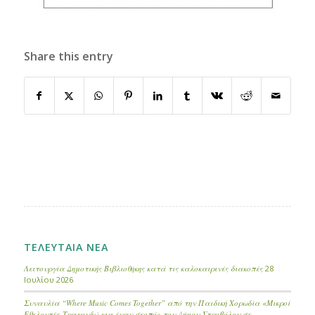
Share this entry
ΤΕΛΕΥΤΑΙΑ ΝΕΑ
Λειτουργία Δημοτικής Βιβλιοθήκης κατά τις καλοκαιρινές διακοπές
28
Ιουλίου 2026
Συναυλία “Where Music Comes Together” από την Παιδική Χορωδία «Μικροί
Εθελοντές-Τραγουδώ για έναν σκοπό» του Δήμου Στροβόλου σε