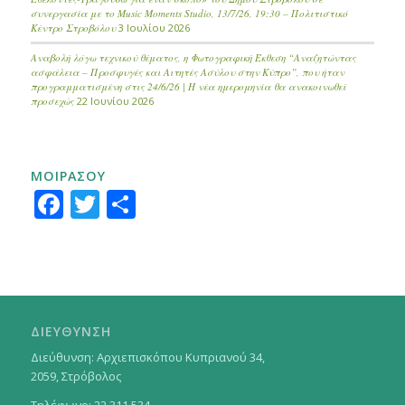
συνεργασία με το Music Moments Studio, 13/7/26, 19:30 – Πολιτιστικό
Κέντρο Στροβόλου
3 Ιουλίου 2026
Αναβολή λόγω τεχνικού θέματος, η Φωτογραφική Έκθεση “Αναζητώντας
ασφάλεια – Προσφυγές και Αιτητές Ασύλου στην Κύπρο”, που ήταν
προγραμματισμένη στις 24/6/26 | Η νέα ημερομηνία θα ανακοινωθεί
προσεχώς
22 Ιουνίου 2026
ΜΟΙΡΑΣΟΥ
Facebook
Twitter
Μοιραστείτε
ΔΙΕΥΘΥΝΣΗ
Διεύθυνση: Αρχιεπισκόπου Κυπριανού 34,
2059, Στρόβολος
Τηλέφωνο: 22 311 534