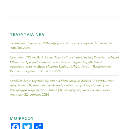
ΤΕΛΕΥΤΑΙΑ ΝΕΑ
Λειτουργία Δημοτικής Βιβλιοθήκης κατά τις καλοκαιρινές διακοπές
28
Ιουλίου 2026
Συναυλία “Where Music Comes Together” από την Παιδική Χορωδία «Μικροί
Εθελοντές-Τραγουδώ για έναν σκοπό» του Δήμου Στροβόλου σε
συνεργασία με το Music Moments Studio, 13/7/26, 19:30 – Πολιτιστικό
Κέντρο Στροβόλου
3 Ιουλίου 2026
Αναβολή λόγω τεχνικού θέματος, η Φωτογραφική Έκθεση “Αναζητώντας
ασφάλεια – Προσφυγές και Αιτητές Ασύλου στην Κύπρο”, που ήταν
προγραμματισμένη στις 24/6/26 | Η νέα ημερομηνία θα ανακοινωθεί
προσεχώς
22 Ιουνίου 2026
ΜΟΙΡΑΣΟΥ
Facebook
Twitter
Μοιραστείτε