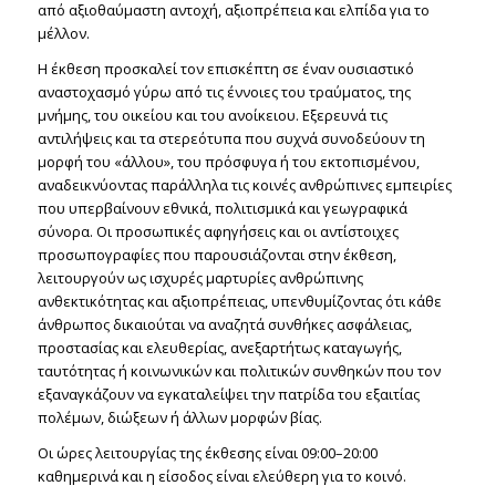
από αξιοθαύμαστη αντοχή, αξιοπρέπεια και ελπίδα για το
μέλλον.
Η έκθεση προσκαλεί τον επισκέπτη σε έναν ουσιαστικό
αναστοχασμό γύρω από τις έννοιες του τραύματος, της
μνήμης, του οικείου και του ανοίκειου. Εξερευνά τις
αντιλήψεις και τα στερεότυπα που συχνά συνοδεύουν τη
μορφή του «άλλου», του πρόσφυγα ή του εκτοπισμένου,
αναδεικνύοντας παράλληλα τις κοινές ανθρώπινες εμπειρίες
που υπερβαίνουν εθνικά, πολιτισμικά και γεωγραφικά
σύνορα. Οι προσωπικές αφηγήσεις και οι αντίστοιχες
προσωπογραφίες που παρουσιάζονται στην έκθεση,
λειτουργούν ως ισχυρές μαρτυρίες ανθρώπινης
ανθεκτικότητας και αξιοπρέπειας, υπενθυμίζοντας ότι κάθε
άνθρωπος δικαιούται να αναζητά συνθήκες ασφάλειας,
προστασίας και ελευθερίας, ανεξαρτήτως καταγωγής,
ταυτότητας ή κοινωνικών και πολιτικών συνθηκών που τον
εξαναγκάζουν να εγκαταλείψει την πατρίδα του εξαιτίας
πολέμων, διώξεων ή άλλων μορφών βίας.
Οι ώρες λειτουργίας της έκθεσης είναι 09:00–20:00
καθημερινά και η είσοδος είναι ελεύθερη για το κοινό.