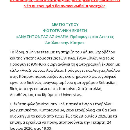
νέα ημερομηνία θα ανακοινωθεί προσεχώς
ΔΕΛΤΙΟ ΤΥΠΟΥ
ΦΩΤΟΓΡΑΦΙΚΗ ΕΚΘΕΣΗ
«ΑΝΑΖΗΤΩΝΤΑΣ ΑΣΦΑΛΕΙΑ: Πρόσφυγες και Αιτητές
Ασύλου στην Κύπρο»
Το Ίδρυμα Universitas, με τη στήριξη του Δήμου Στροβόλου
και της Ύπατης Αρμοστείας των Ηνωμένων Εθνών για τους
Πρόσφυγες (UNHCR), διοργανώνει τη φωτογραφική έκθεση με
τίτλο «Αναζητώντας Ασφάλεια: Πρόσφυγες και Αιτητές Ασύλου
στην Κύπρο», παρουσιάζοντας ένα σημαντικό φωτογραφικό
έργο του διεθνώς αναγνωρισμένου φωτογράφου Sebastian
Rich, υπό την επιμέλεια της Κατερίνας Χατζηστυλλή,
Διευθύντριας του Ιδρύματος Universitas.
Η έκθεση φιλοξενείται στο Πολιτιστικό Κέντρο Στροβόλου
(Αρχιεπισκόπου Κυπριανού 34, 2059 Στρόβολος) και θα είναι
ανοικτή για το κοινό από τις 23 έως τις 28 Ιουνίου 2026, με τα
επίσημα εγκαίνια να πραγματοποιούνται την Τετάρτη, 24
Ιουνίου 2026, στις 19:00.