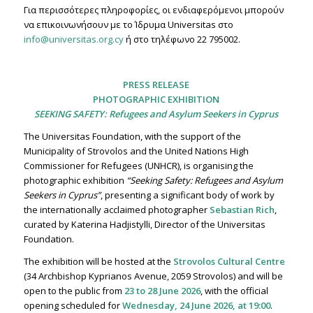
Για περισσότερες πληροφορίες, οι ενδιαφερόμενοι μπορούν
να επικοινωνήσουν με το Ίδρυμα Universitas στο
info@universitas.org.cy
ή στο τηλέφωνο 22 795002.
PRESS RELEASE
PHOTOGRAPHIC EXHIBITION
SEEKING SAFETY: Refugees and Asylum Seekers in Cyprus
The Universitas Foundation, with the support of the
Municipality of Strovolos and the United Nations High
Commissioner for Refugees (UNHCR), is organising the
photographic exhibition
“Seeking Safety: Refugees and Asylum
Seekers in Cyprus”
, presenting a significant body of work by
the internationally acclaimed photographer
Sebastian Rich
,
curated by Katerina Hadjistylli, Director of the Universitas
Foundation.
The exhibition will be hosted at the
Strovolos Cultural Centre
(34 Archbishop Kyprianos Avenue, 2059 Strovolos) and will be
open to the public from
23 to 28 June 2026
, with the official
opening scheduled for
Wednesday, 24 June 2026, at 19:00
.