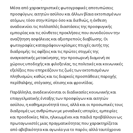
Μέσα από χαρακτηριστικές φωτογραφικές αποτυπώσεις
προσφύγων, αιτητών ασύλου και άλλων βίαια εκτοπισμένων
ατόμων, τόσο στην Κύπρο όσο και διεθνώς, η έκθεση
αναδεικνύει τις πολλαπλές διαστάσεις της προσφυγικής
εμπειρίας και τις σύνθετες προκλήσεις που συνοδεύουν την
αναζήτηση ασφάλειας και αξιοπρεπούς διαβίωσης. Οι
φωτογραφίες καταγράφουν κρίσιμες πτυχές αυτής της
διαδρομής: τις αφίξεις και τις πρώτες στιγμές της
αναγκαστικής μετακίνησης, την προσωρινή διαμονή σε
χώρους υποδοχής και φιλοξενίας, τις πολιτικές και κοινωνικές
εξελίξεις που επηρεάζουν τις ζωές των εκτοπισμένων
πληθυσμών, καθώς και τις διαρκείς προσπάθειες παροχής
περίθαλψης, στέγασης, σίτισης και φροντίδας.
Παράλληλα, αναδεικνύονται οι διαδικασίες κοινωνικής και
επαγγελματικής ένταξης των προσφύγων και αιτητών
ασύλου, η καθημερινότητά τους, αλλά και οι προσωπικές τους
διαδρομές ως ανθρώπων με μοναδικές ιστορίες, εμπειρίες
και προσδοκίες. Νέοι, ηλικιωμένοι και παιδιά προβάλλουν ως
πρωταγωνιστές μιας πραγματικότητας που χαρακτηρίζεται
από αβεβαιότητα και αγωνία για το παρόν, αλλά ταυτόχρονα