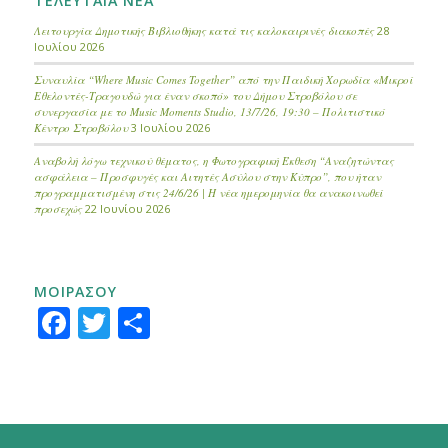
ΤΕΛΕΥΤΑΙΑ ΝΕΑ
Λειτουργία Δημοτικής Βιβλιοθήκης κατά τις καλοκαιρινές διακοπές
28
Ιουλίου 2026
Συναυλία “Where Music Comes Together” από την Παιδική Χορωδία «Μικροί
Εθελοντές-Τραγουδώ για έναν σκοπό» του Δήμου Στροβόλου σε
συνεργασία με το Music Moments Studio, 13/7/26, 19:30 – Πολιτιστικό
Κέντρο Στροβόλου
3 Ιουλίου 2026
Αναβολή λόγω τεχνικού θέματος, η Φωτογραφική Έκθεση “Αναζητώντας
ασφάλεια – Προσφυγές και Αιτητές Ασύλου στην Κύπρο”, που ήταν
προγραμματισμένη στις 24/6/26 | Η νέα ημερομηνία θα ανακοινωθεί
προσεχώς
22 Ιουνίου 2026
ΜΟΙΡΑΣΟΥ
Facebook
Twitter
Μοιραστείτε