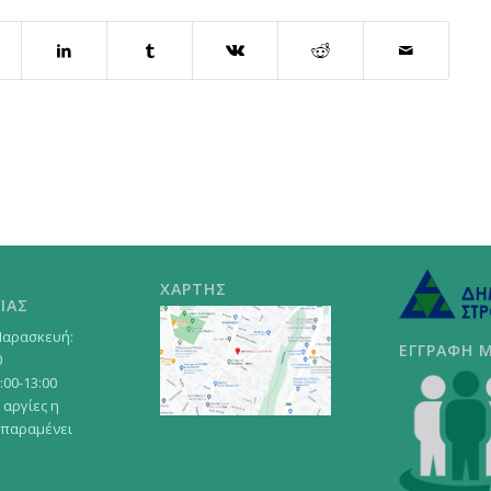
ΧΑΡΤΗΣ
ΙΑΣ
Παρασκευή:
ΕΓΓΡΑΦΗ 
0
:00-13:00
 αργίες η
 παραμένει