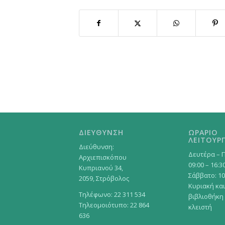
ΔΙΕΥΘΥΝΣΗ
ΩΡΑΡΙΟ
ΛΕΙΤΟΥΡΓ
Διεύθυνση:
Δευτέρα – 
Αρχιεπισκόπου
09:00 – 16:3
Κυπριανού 34,
Σάββατο: 10
2059, Στρόβολος
Κυριακή και
Τηλέφωνο: 22 311 534
βιβλιοθήκη
Τηλεομοιότυπο: 22 864
κλειστή
636