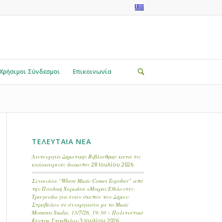
Χρήσιμοι Σύνδεσμοι
Επικοινωνία
ΤΕΛΕΥΤΑΙΑ ΝΕΑ
Λειτουργία Δημοτικής Βιβλιοθήκης κατά τις
καλοκαιρινές διακοπές
28 Ιουλίου 2026
Συναυλία “Where Music Comes Together” από
την Παιδική Χορωδία «Μικροί Εθελοντές-
Τραγουδώ για έναν σκοπό» του Δήμου
Στροβόλου σε συνεργασία με το Music
Moments Studio, 13/7/26, 19:30 – Πολιτιστικό
Κέντρο Στροβόλου
3 Ιουλίου 2026