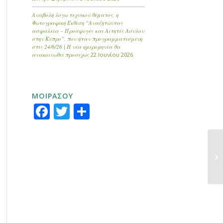
Αναβολή λόγω τεχνικού θέματος, η
Φωτογραφική Έκθεση “Αναζητώντας
ασφάλεια – Προσφυγές και Αιτητές Ασύλου
στην Κύπρο”, που ήταν προγραμματισμένη
στις 24/6/26 | Η νέα ημερομηνία θα
ανακοινωθεί προσεχώς
22 Ιουνίου 2026
ΜΟΙΡΑΣΟΥ
Facebook
Twitter
Μοιραστείτε