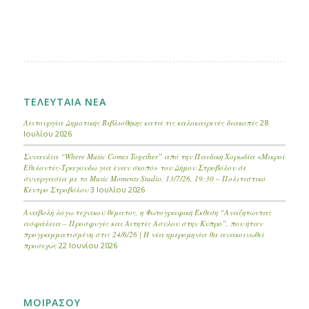
ΤΕΛΕΥΤΑΙΑ ΝΕΑ
Λειτουργία Δημοτικής Βιβλιοθήκης κατά τις καλοκαιρινές διακοπές
28
Ιουλίου 2026
Συναυλία “Where Music Comes Together” από την Παιδική Χορωδία «Μικροί
Εθελοντές-Τραγουδώ για έναν σκοπό» του Δήμου Στροβόλου σε
συνεργασία με το Music Moments Studio, 13/7/26, 19:30 – Πολιτιστικό
Κέντρο Στροβόλου
3 Ιουλίου 2026
Αναβολή λόγω τεχνικού θέματος, η Φωτογραφική Έκθεση “Αναζητώντας
ασφάλεια – Προσφυγές και Αιτητές Ασύλου στην Κύπρο”, που ήταν
προγραμματισμένη στις 24/6/26 | Η νέα ημερομηνία θα ανακοινωθεί
προσεχώς
22 Ιουνίου 2026
ΜΟΙΡΑΣΟΥ