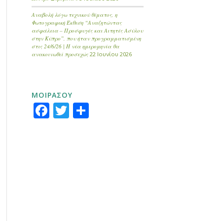
Αναβολή λόγω τεχνικού θέματος, η
Φωτογραφική Έκθεση “Αναζητώντας
ασφάλεια – Προσφυγές και Αιτητές Ασύλου
στην Κύπρο”, που ήταν προγραμματισμένη
στις 24/6/26 | Η νέα ημερομηνία θα
ανακοινωθεί προσεχώς
22 Ιουνίου 2026
ΜΟΙΡΑΣΟΥ
Facebook
Twitter
Μοιραστείτε