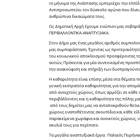
το μήνυμα της Ανάστασης εμπεριέχει την ελπίδα
Αντιπροσωπεύει τον δύσκολο αγώνα που δίνει 
ανθρώπινα δικαιώματα τους.
Ως Δημοτική Αρχή έχουμε ενώπιον μας σοβαρά
ΠΕΡΙΒΑΛΛΟΝΤΙΚΑ-ΑΝΑΠΤΥΞΙΑΚΑ.
Στον Δήμο μας ένας μεγάλος αριθμός συμπολιτ
μας συμπαράσταση. Έχοντας ως προτεραιότητα 
του κοινωνικού αποκλεισμού προσφέροντας το
αυτών, Πρόκειται για μία συντονισμένη προσπ
την ανακούφιση και στήριξη των δυσπραγούν
Η καθαριότητα είναι επίσης μέσα στα θέματα 
γενική εκστρατεία καθαριότητας για την απο
από ανοιχτούς χώρους, όπως αρμόζει σε κάθε 
περιβάλλοντος και η καθαριότητα της πόλης μ
από τους δημότες μας να ανταποκριθούν θετι
χώρους εναποθέτοντας σκουπίδια και κάθε είδ
παρακείμενα χωράφια και ανοικτούς χώρους, ν
σκυλιά τους για περίπατο.
Τα μεγάλα αναπτυξιακά έργα: Παλαιός Πυρήνας 