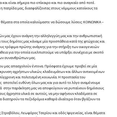
 και είναι σήμερα πιο επίκαιρο και πιο αναγκαίο από ποτέ.
η πατρίδα μας, διασφαλίζοντας στους νόμιμους κατοίκους τα
 θέματα στα οποία καλούμαστε να δώσουμε λύσεις: ΚΟΙΝΩΝΙΚΑ –
ών μας έχουν ανάγκη την αλληλεγγύη μας και την ανθρωπιστική
τους δημότες μας κάναμε μία προσπάθεια κατά της φτώχειας και
υς τρόφιμα πρώτης ανάγκης για την στήριξη των οικογενειών
άθεια για την οποία ευελπιστούμε να υπάρξει συνέχεια με σκοπό
των συνανθρώπων μας.
που μας απασχολούν έντονα. Πρόσφατα έχουμε προβεί σε μία
μάκρυνση αχρήστων υλικών, κλαδευμάτων και άλλων αντικειμένων
σύγχρονη και πολιτισμένη κοινωνία. Η προστασία του
ας αποτελεί ευθύνη όλων μας και για αυτό το λόγο αναμένουμε
κά στην παράκληση μας να αποφεύγουν να ρυπαίνουν δημόσιους
ους άχρηστα υλικά σε αυτούς, να μην αφήνουν κλαδέματα σε
α διατηρούν τα πεζοδρόμια καθαρά ιδιαίτερα όταν βγάζουν τα
Στροβόλου, Λεωφόρος Τσερίου και οδός Ιφιγενείας, είναι θέματα