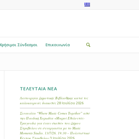
Χρήσιμοι Σύνδεσμοι
Επικοινωνία
ΤΕΛΕΥΤΑΙΑ ΝΕΑ
Λειτουργία Δημοτικής Βιβλιοθήκης κατά τις
καλοκαιρινές διακοπές
28 Ιουλίου 2026
Συναυλία “Where Music Comes Together” από
την Παιδική Χορωδία «Μικροί Εθελοντές-
Τραγουδώ για έναν σκοπό» του Δήμου
Στροβόλου σε συνεργασία με το Music
Moments Studio, 13/7/26, 19:30 – Πολιτιστικό
Κέντρο Στροβόλου
3 Ιουλίου 2026