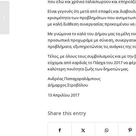
που εδώ και χρόνια ταλαιπωρούν και επηρεάζο
Συνάντηση Κύκλου
Είναι γεγονός ότι μετά από επαφές και διαβου
Φιλαναγνωσίας Δημ.
κρισιμότητα των προβλημάτων που αντιμετωπίζ
Βιβλιοθήκης...
με καλή διάθεση συνεργασίας προκειμένου να ε
Με γνώμονα το καλό του Δήμου μας τα μέλη το
προσωπικά προχωράμε με σύνεση, συνεργατικό
προβλήματα, εξυπηρετώντας τις ανάγκες της το
Τέλος, με όλους τους συμβολισμούς και με τη
εύχομαι από καρδιάς το Πάσχα του 2017 να φέρ
καλύτερη ποιότητα ζωής των δημοτών μας.
Ανδρέας Παπαχαραλάμπους
Δήμαρχος Στροβόλου
13 Απριλίου 2017
Share this entry