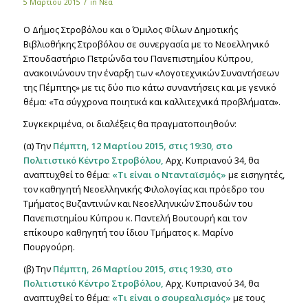
/
5 Μαρτίου 2015
in
Νέα
Ο Δήμος Στροβόλου και ο Όμιλος Φίλων Δημοτικής
Βιβλιοθήκης Στροβόλου σε συνεργασία με το Νεοελληνικό
Σπουδαστήριο Πετρώνδα του Πανεπιστημίου Κύπρου,
ανακοινώνουν την έναρξη των «Λογοτεχνικών Συναντήσεων
της Πέμπτης» με τις δύο πιο κάτω συναντήσεις και με γενικό
θέμα: «Τα σύγχρονα ποιητικά και καλλιτεχνικά προβλήματα».
Συγκεκριμένα, οι διαλέξεις θα πραγματοποιηθούν:
(α) Την
Πέμπτη, 12 Μαρτίου 2015, στις 19:30, στο
Πολιτιστικό Κέντρο Στροβόλου,
Αρχ. Κυπριανού 34, θα
αναπτυχθεί το θέμα:
«Τι είναι ο Ντανταϊσμός»
με εισηγητές,
τον καθηγητή Νεοελληνικής Φιλολογίας και πρόεδρο του
Τμήματος Βυζαντινών και Νεοελληνικών Σπουδών του
Πανεπιστημίου Κύπρου κ. Παντελή Βουτουρή και τον
επίκουρο καθηγητή του ίδιου Τμήματος κ. Μαρίνο
Πουργούρη.
(β) Την
Πέμπτη, 26 Μαρτίου 2015, στις 19:30, στο
Πολιτιστικό Κέντρο Στροβόλου,
Αρχ. Κυπριανού 34, θα
αναπτυχθεί το θέμα:
«Τι είναι ο σουρεαλισμός»
με τους