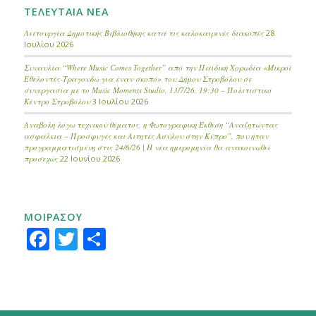
ΤΕΛΕΥΤΑΙΑ ΝΕΑ
Λειτουργία Δημοτικής Βιβλιοθήκης κατά τις καλοκαιρινές διακοπές
28
Ιουλίου 2026
Συναυλία “Where Music Comes Together” από την Παιδική Χορωδία «Μικροί
Εθελοντές-Τραγουδώ για έναν σκοπό» του Δήμου Στροβόλου σε
συνεργασία με το Music Moments Studio, 13/7/26, 19:30 – Πολιτιστικό
Κέντρο Στροβόλου
3 Ιουλίου 2026
Αναβολή λόγω τεχνικού θέματος, η Φωτογραφική Έκθεση “Αναζητώντας
ασφάλεια – Προσφυγές και Αιτητές Ασύλου στην Κύπρο”, που ήταν
προγραμματισμένη στις 24/6/26 | Η νέα ημερομηνία θα ανακοινωθεί
προσεχώς
22 Ιουνίου 2026
ΜΟΙΡΑΣΟΥ
Facebook
Twitter
Μοιραστείτε