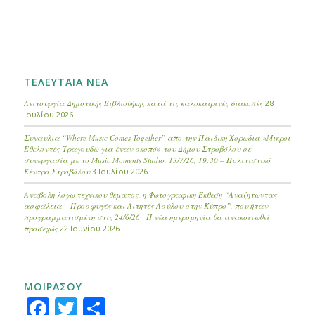
ΤΕΛΕΥΤΑΙΑ ΝΕΑ
Λειτουργία Δημοτικής Βιβλιοθήκης κατά τις καλοκαιρινές διακοπές
28
Ιουλίου 2026
Συναυλία “Where Music Comes Together” από την Παιδική Χορωδία «Μικροί
Εθελοντές-Τραγουδώ για έναν σκοπό» του Δήμου Στροβόλου σε
συνεργασία με το Music Moments Studio, 13/7/26, 19:30 – Πολιτιστικό
Κέντρο Στροβόλου
3 Ιουλίου 2026
Αναβολή λόγω τεχνικού θέματος, η Φωτογραφική Έκθεση “Αναζητώντας
ασφάλεια – Προσφυγές και Αιτητές Ασύλου στην Κύπρο”, που ήταν
προγραμματισμένη στις 24/6/26 | Η νέα ημερομηνία θα ανακοινωθεί
προσεχώς
22 Ιουνίου 2026
ΜΟΙΡΑΣΟΥ
Facebook
Twitter
Μοιραστείτε