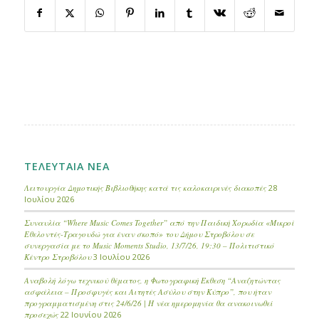
ΤΕΛΕΥΤΑΙΑ ΝΕΑ
Λειτουργία Δημοτικής Βιβλιοθήκης κατά τις καλοκαιρινές διακοπές
28
Ιουλίου 2026
Συναυλία “Where Music Comes Together” από την Παιδική Χορωδία «Μικροί
Εθελοντές-Τραγουδώ για έναν σκοπό» του Δήμου Στροβόλου σε
συνεργασία με το Music Moments Studio, 13/7/26, 19:30 – Πολιτιστικό
Κέντρο Στροβόλου
3 Ιουλίου 2026
Αναβολή λόγω τεχνικού θέματος, η Φωτογραφική Έκθεση “Αναζητώντας
ασφάλεια – Προσφυγές και Αιτητές Ασύλου στην Κύπρο”, που ήταν
προγραμματισμένη στις 24/6/26 | Η νέα ημερομηνία θα ανακοινωθεί
προσεχώς
22 Ιουνίου 2026