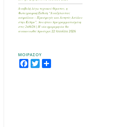
Αναβολή λόγω τεχνικού θέματος, η
Φωτογραφική Έκθεση “Αναζητώντας
ασφάλεια – Προσφυγές και Αιτητές Ασύλου
στην Κύπρο”, που ήταν προγραμματισμένη
στις 24/6/26 | Η νέα ημερομηνία θα
ανακοινωθεί προσεχώς
22 Ιουνίου 2026
ΜΟΙΡΑΣΟΥ
Facebook
Twitter
Μοιραστείτε