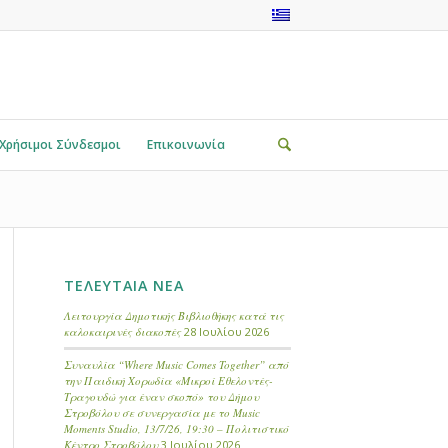
Χρήσιμοι Σύνδεσμοι
Επικοινωνία
ΤΕΛΕΥΤΑΙΑ ΝΕΑ
Λειτουργία Δημοτικής Βιβλιοθήκης κατά τις
καλοκαιρινές διακοπές
28 Ιουλίου 2026
Συναυλία “Where Music Comes Together” από
την Παιδική Χορωδία «Μικροί Εθελοντές-
Τραγουδώ για έναν σκοπό» του Δήμου
Στροβόλου σε συνεργασία με το Music
Moments Studio, 13/7/26, 19:30 – Πολιτιστικό
Κέντρο Στροβόλου
3 Ιουλίου 2026