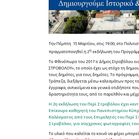
Την Πέμπτη 15 Μαρτίου, στις 19:00, στο Πολιτ
η
πραγματοποιηθεί η 2
εκδήλωση του Προγράμμ
Το Φθινόπωρο του 2017 ο Δήμος Στροβόλου εισ
ΣΤΡΟΒΟΛΟΥ», το οποίο έχει ως στόχο τη δημιο
τους δημότες, για τους δημότες. Το πρόγραμμα
Τράπεζα, διεξάγεται μέσω καλεσμάτων προς το
έγγραφα, αντικείμενα και γενικά οτιδήποτε πο
δραστηριότητα τους, από το παρελθόν και μέχρι
Η 2η εκδήλωση του Περί Στροβόλου έχει κεντ
Επίκουρο καθηγητή του Πανεπιστημίου Κύπρ
Καλέσματος από τους Επιμελητές του Περί 
Στροβόλου,
για σύγχρονες φωτογραφίες του
Το υλικό που καλείται το κοινό να φέρει μπορε