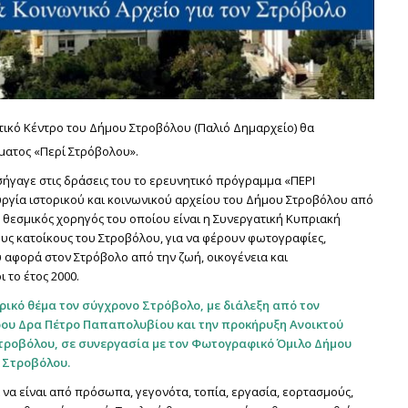
ιστικό Κέντρο του Δήμου Στροβόλου (Παλιό Δημαρχείο) θα
ατος «Περί Στρόβολου».
ήγαγε στις δράσεις του το ερευνητικό πρόγραμμα «ΠΕΡΙ
υργία ιστορικού και κοινωνικού αρχείου του Δήμου Στροβόλου από
, θεσμικός χορηγός του οποίου είναι η Συνεργατική Κυπριακή
υς κατοίκους του Στροβόλου, για να φέρουν φωτογραφίες,
υ αφορά στον Στρόβολο από την ζωή, οικογένεια και
 το έτος 2000.
ρικό θέμα τον σύγχρονο Στρόβολο, με διάλεξη από τον
ου Δρα Πέτρο Παπαπολυβίου και την προκήρυξη Ανοικτού
Στροβόλου, σε συνεργασία με τον Φωτογραφικό Όμιλο Δήμου
 Στροβόλου.
ί να είναι από πρόσωπα, γεγονότα, τοπία, εργασία, εορτασμούς,