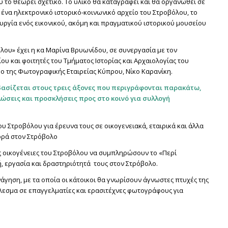
υ το θεωρεί σχετικό. Το υλικό θα καταγραφεί και θα οργανωθεί σε
 ένα ηλεκτρονικό ιστορικό-κοινωνικό αρχείο του Στροβόλου, το
ουργία ενός εικονικού, ακόμη και πραγματικού ιστορικού μουσείου
λου» έχει η κα Μαρίνα Βρυωνίδου, σε συνεργασία με τον
και φοιτητές του Τμήματος Ιστορίας και Αρχαιολογίας του
ο της Φωτογραφικής Εταιρείας Κύπρου, Νίκο Καρανίκη.
βασίζεται στους τρεις άξονες που περιγράφονται παρακάτω,
λώσεις και προσκλήσεις προς στο κοινό για συλλογή
υ Στροβόλου για έρευνα τους σε οικογενειακά, εταιρικά και άλλα
ορά στον Στρόβολο
οικογένειες του Στροβόλου να συμπληρώσουν το «Περί
, εργασία και δραστηριότητά τους στον Στρόβολο.
άγηση, με τα οποία οι κάτοικοι θα γνωρίσουν άγνωστες πτυχές της
άλεσμα σε επαγγελματίες και ερασιτέχνες φωτογράφους για