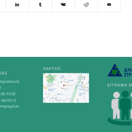
ΧΑΡΤΗΣ
ΙΑΣ
Παρασκευή:
ΕΓΓΡΑΦΗ 
0
:00-13:00
 αργίες η
 παραμένει