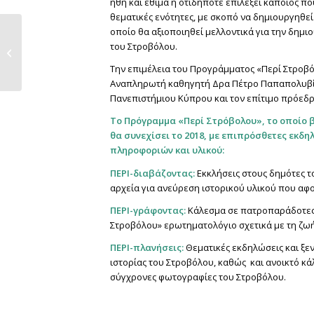
ήθη και έθιμα ή οτιδήποτε επιλέξει κάποιος πο
θεματικές ενότητες, με σκοπό να δημιουργηθεί
Examiner workshop A-
οποίο θα αξιοποιηθεί μελλοντικά για την δημι
Level Economics
του Στροβόλου.
(Linear & Viral Dal),
Την επιμέλεια του Προγράμματος «Περί Στροβό
from stavriana...
Αναπληρωτή καθηγητή Δρα Πέτρο Παπαπολυβίου 
Πανεπιστήμιου Κύπρου και τον επίτιμο πρόεδρ
Το Πρόγραμμα «Περί Στρόβολου», το οποίο 
θα συνεχίσει το 2018, με επιπρόσθετες εκδη
πληροφοριών και υλικού:
ΠΕΡΙ-διαβάζοντας:
Εκκλήσεις στους δημότες το
αρχεία για ανεύρεση ιστορικού υλικού που αφ
ΠΕΡΙ-γράφοντας:
Κάλεσμα σε πατροπαράδοτες 
Στροβόλου» ερωτηματολόγιο σχετικά με τη ζωή
ΠΕΡΙ-πλανήσεις:
Θεματικές εκδηλώσεις και ξεν
ιστορίας του Στροβόλου, καθώς και ανοικτό κ
σύγχρονες φωτογραφίες του Στροβόλου.