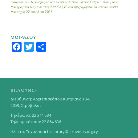
ασφάλεια – Προσφυγές και Αιτητές Ασύλου στην Κύπρο”, που ήταν
προγραμματισμένη στις 24/6/26 | Η νέα ημερομηνία θα ανακοινωθεί
προσεχώς
22 Ιουνίου 2026
ΜΟΙΡΑΣΟΥ
Facebook
Twitter
Μοιραστείτε
ΔΙΕΥΘΥΝΣΗ
Διεύθυνση: Αρχιεπισκόπου Κυπριανού 34,
2059, Στρόβολος
Τηλέφωνο: 22 311 534
Τηλεομοιότυπο: 22 864 636
Ηλεκτρ. Ταχυδρομείο:
library@strovolos.org.cy