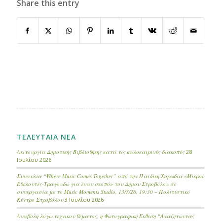
Share this entry
ΤΕΛΕΥΤΑΙΑ ΝΕΑ
Λειτουργία Δημοτικής Βιβλιοθήκης κατά τις καλοκαιρινές διακοπές
28
Ιουλίου 2026
Συναυλία “Where Music Comes Together” από την Παιδική Χορωδία «Μικροί
Εθελοντές-Τραγουδώ για έναν σκοπό» του Δήμου Στροβόλου σε
συνεργασία με το Music Moments Studio, 13/7/26, 19:30 – Πολιτιστικό
Κέντρο Στροβόλου
3 Ιουλίου 2026
Αναβολή λόγω τεχνικού θέματος, η Φωτογραφική Έκθεση “Αναζητώντας