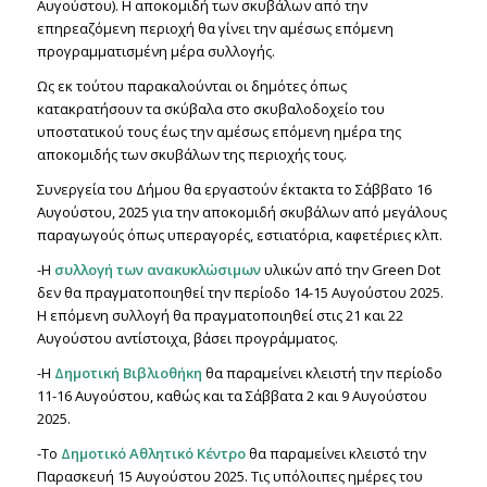
Αυγούστου). Η αποκομιδή των σκυβάλων από την
επηρεαζόμενη περιοχή θα γίνει την αμέσως επόμενη
προγραμματισμένη μέρα συλλογής.
Ως εκ τούτου παρακαλούνται οι δημότες όπως
κατακρατήσουν τα σκύβαλα στο σκυβαλοδοχείο του
υποστατικού τους έως την αμέσως επόμενη ημέρα της
αποκομιδής των σκυβάλων της περιοχής τους.
Συνεργεία του Δήμου θα εργαστούν έκτακτα το Σάββατο 16
Αυγούστου, 2025 για την αποκομιδή σκυβάλων από μεγάλους
παραγωγούς όπως υπεραγορές, εστιατόρια, καφετέριες κλπ.
-Η
συλλογή των ανακυκλώσιμων
υλικών από την Green Dot
δεν θα πραγματοποιηθεί την περίοδο 14-15 Αυγούστου 2025.
Η επόμενη συλλογή θα πραγματοποιηθεί στις 21 και 22
Αυγούστου αντίστοιχα, βάσει προγράμματος.
-Η
Δημοτική Βιβλιοθήκη
θα παραμείνει κλειστή την περίοδο
11-16 Αυγούστου, καθώς και τα Σάββατα 2 και 9 Αυγούστου
2025.
-Το
Δημοτικό Αθλητικό Κέντρο
θα παραμείνει κλειστό την
Παρασκευή 15 Αυγούστου 2025. Τις υπόλοιπες ημέρες του