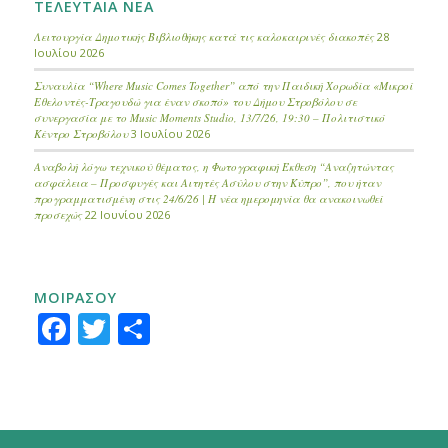
ΤΕΛΕΥΤΑΙΑ ΝΕΑ
Λειτουργία Δημοτικής Βιβλιοθήκης κατά τις καλοκαιρινές διακοπές
28
Ιουλίου 2026
Συναυλία “Where Music Comes Together” από την Παιδική Χορωδία «Μικροί
Εθελοντές-Τραγουδώ για έναν σκοπό» του Δήμου Στροβόλου σε
συνεργασία με το Music Moments Studio, 13/7/26, 19:30 – Πολιτιστικό
Κέντρο Στροβόλου
3 Ιουλίου 2026
Αναβολή λόγω τεχνικού θέματος, η Φωτογραφική Έκθεση “Αναζητώντας
ασφάλεια – Προσφυγές και Αιτητές Ασύλου στην Κύπρο”, που ήταν
προγραμματισμένη στις 24/6/26 | Η νέα ημερομηνία θα ανακοινωθεί
προσεχώς
22 Ιουνίου 2026
ΜΟΙΡΑΣΟΥ
Facebook
Twitter
Μοιραστείτε