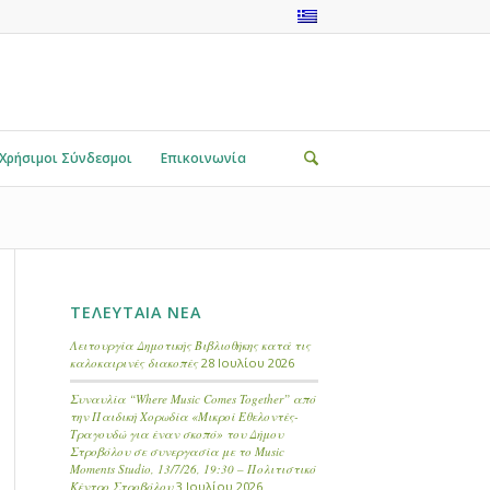
Χρήσιμοι Σύνδεσμοι
Επικοινωνία
ΤΕΛΕΥΤΑΙΑ ΝΕΑ
Λειτουργία Δημοτικής Βιβλιοθήκης κατά τις
καλοκαιρινές διακοπές
28 Ιουλίου 2026
Συναυλία “Where Music Comes Together” από
την Παιδική Χορωδία «Μικροί Εθελοντές-
Τραγουδώ για έναν σκοπό» του Δήμου
Στροβόλου σε συνεργασία με το Music
Moments Studio, 13/7/26, 19:30 – Πολιτιστικό
Κέντρο Στροβόλου
3 Ιουλίου 2026