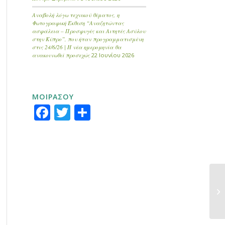
Αναβολή λόγω τεχνικού θέματος, η
Φωτογραφική Έκθεση “Αναζητώντας
ασφάλεια – Προσφυγές και Αιτητές Ασύλου
στην Κύπρο”, που ήταν προγραμματισμένη
στις 24/6/26 | Η νέα ημερομηνία θα
ανακοινωθεί προσεχώς
22 Ιουνίου 2026
ΜΟΙΡΑΣΟΥ
Facebook
Twitter
Μοιραστείτε