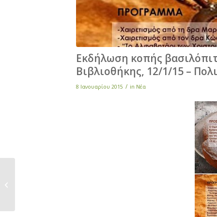
Εκδήλωση κοπής βασιλόπιτ
Βιβλιοθήκης, 12/1/15 – Πο
/
8 Ιανουαρίου 2015
in
Νέα
GO BAZZ…ART,
20/12/14, 10:00π.μ. –
6:00μ.μ. – Πολιτιστικό...