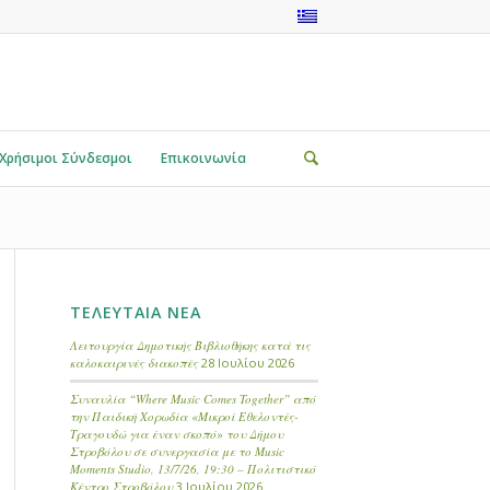
Χρήσιμοι Σύνδεσμοι
Επικοινωνία
ΤΕΛΕΥΤΑΙΑ ΝΕΑ
Λειτουργία Δημοτικής Βιβλιοθήκης κατά τις
καλοκαιρινές διακοπές
28 Ιουλίου 2026
Συναυλία “Where Music Comes Together” από
την Παιδική Χορωδία «Μικροί Εθελοντές-
Τραγουδώ για έναν σκοπό» του Δήμου
Στροβόλου σε συνεργασία με το Music
Moments Studio, 13/7/26, 19:30 – Πολιτιστικό
Κέντρο Στροβόλου
3 Ιουλίου 2026