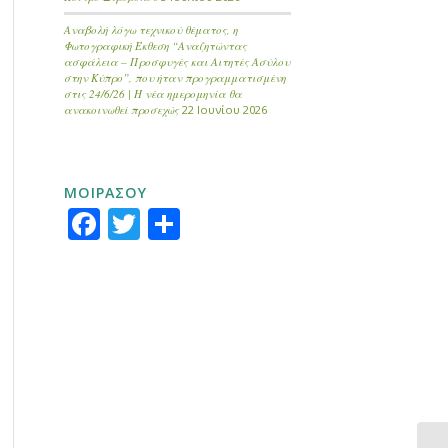
Αναβολή λόγω τεχνικού θέματος, η
Φωτογραφική Έκθεση “Αναζητώντας
ασφάλεια – Προσφυγές και Αιτητές Ασύλου
στην Κύπρο”, που ήταν προγραμματισμένη
στις 24/6/26 | Η νέα ημερομηνία θα
ανακοινωθεί προσεχώς
22 Ιουνίου 2026
ΜΟΙΡΑΣΟΥ
Facebook
Twitter
Μοιραστείτε