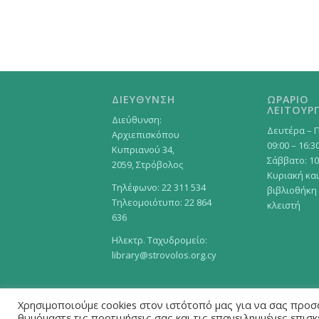
ΔΙΕΥΘΥΝΣΗ
ΩΡΑΡΙΟ
ΛΕΙΤΟΥΡΓ
Διεύθυνση:
Δευτέρα – 
Αρχιεπισκόπου
09:00 – 16:3
Κυπριανού 34,
Σάββατο: 10
2059, Στρόβολος
Κυριακή και
Τηλέφωνο: 22 311 534
βιβλιοθήκη
Τηλεομοιότυπο: 22 864
κλειστή
636
Ηλεκτρ. Ταχυδρομείο:
library@strovolos.org.cy
Χρησιμοποιούμε cookies στον ιστότοπό μας για να σας προσ
θυμόμαστε τις προτιμήσεις σας και τις επανειλημμένες επισ