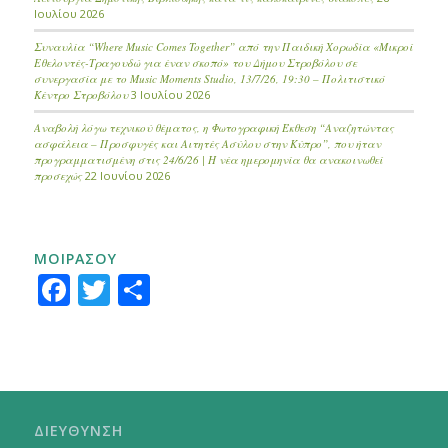
Ιουλίου 2026
Συναυλία “Where Music Comes Together” από την Παιδική Χορωδία «Μικροί
Εθελοντές-Τραγουδώ για έναν σκοπό» του Δήμου Στροβόλου σε
συνεργασία με το Music Moments Studio, 13/7/26, 19:30 – Πολιτιστικό
Κέντρο Στροβόλου
3 Ιουλίου 2026
Αναβολή λόγω τεχνικού θέματος, η Φωτογραφική Έκθεση “Αναζητώντας
ασφάλεια – Προσφυγές και Αιτητές Ασύλου στην Κύπρο”, που ήταν
προγραμματισμένη στις 24/6/26 | Η νέα ημερομηνία θα ανακοινωθεί
προσεχώς
22 Ιουνίου 2026
ΜΟΙΡΑΣΟΥ
Facebook
Twitter
Μοιραστείτε
ΔΙΕΥΘΥΝΣΗ