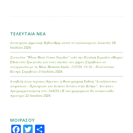
ΤΕΛΕΥΤΑΙΑ ΝΕΑ
Λειτουργία Δημοτικής Βιβλιοθήκης κατά τις καλοκαιρινές διακοπές
28
Ιουλίου 2026
Συναυλία “Where Music Comes Together” από την Παιδική Χορωδία «Μικροί
Εθελοντές-Τραγουδώ για έναν σκοπό» του Δήμου Στροβόλου σε
συνεργασία με το Music Moments Studio, 13/7/26, 19:30 – Πολιτιστικό
Κέντρο Στροβόλου
3 Ιουλίου 2026
Αναβολή λόγω τεχνικού θέματος, η Φωτογραφική Έκθεση “Αναζητώντας
ασφάλεια – Προσφυγές και Αιτητές Ασύλου στην Κύπρο”, που ήταν
προγραμματισμένη στις 24/6/26 | Η νέα ημερομηνία θα ανακοινωθεί
προσεχώς
22 Ιουνίου 2026
ΜΟΙΡΑΣΟΥ
Facebook
Twitter
Μοιραστείτε