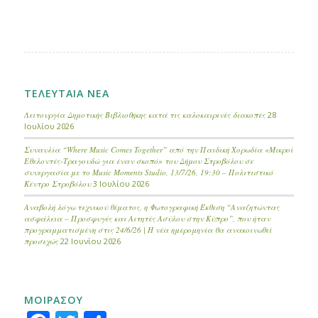
ΤΕΛΕΥΤΑΙΑ ΝΕΑ
Λειτουργία Δημοτικής Βιβλιοθήκης κατά τις καλοκαιρινές διακοπές
28
Ιουλίου 2026
Συναυλία “Where Music Comes Together” από την Παιδική Χορωδία «Μικροί
Εθελοντές-Τραγουδώ για έναν σκοπό» του Δήμου Στροβόλου σε
συνεργασία με το Music Moments Studio, 13/7/26, 19:30 – Πολιτιστικό
Κέντρο Στροβόλου
3 Ιουλίου 2026
Αναβολή λόγω τεχνικού θέματος, η Φωτογραφική Έκθεση “Αναζητώντας
ασφάλεια – Προσφυγές και Αιτητές Ασύλου στην Κύπρο”, που ήταν
προγραμματισμένη στις 24/6/26 | Η νέα ημερομηνία θα ανακοινωθεί
προσεχώς
22 Ιουνίου 2026
ΜΟΙΡΑΣΟΥ