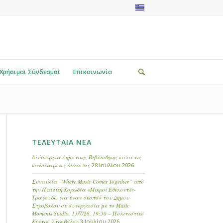
Χρήσιμοι Σύνδεσμοι
Επικοινωνία
ΤΕΛΕΥΤΑΙΑ ΝΕΑ
Λειτουργία Δημοτικής Βιβλιοθήκης κατά τις
καλοκαιρινές διακοπές
28 Ιουλίου 2026
Συναυλία “Where Music Comes Together” από
την Παιδική Χορωδία «Μικροί Εθελοντές-
Τραγουδώ για έναν σκοπό» του Δήμου
Στροβόλου σε συνεργασία με το Music
Moments Studio, 13/7/26, 19:30 – Πολιτιστικό
Κέντρο Στροβόλου
3 Ιουλίου 2026