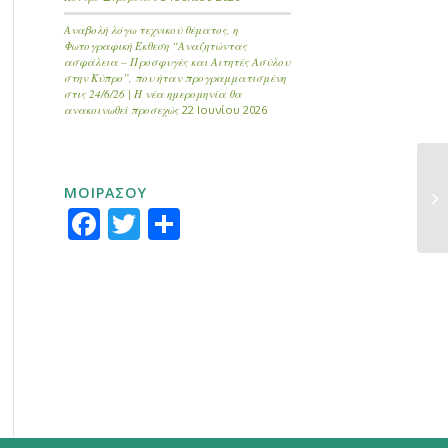
Αναβολή λόγω τεχνικού θέματος, η
Φωτογραφική Έκθεση “Αναζητώντας
ασφάλεια – Προσφυγές και Αιτητές Ασύλου
στην Κύπρο”, που ήταν προγραμματισμένη
στις 24/6/26 | Η νέα ημερομηνία θα
ανακοινωθεί προσεχώς
22 Ιουνίου 2026
ΜΟΙΡΑΣΟΥ
Facebook
Twitter
Μοιραστείτε