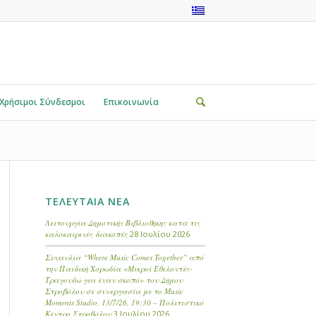
Χρήσιμοι Σύνδεσμοι
Επικοινωνία
ΤΕΛΕΥΤΑΙΑ ΝΕΑ
Λειτουργία Δημοτικής Βιβλιοθήκης κατά τις
καλοκαιρινές διακοπές
28 Ιουλίου 2026
Συναυλία “Where Music Comes Together” από
την Παιδική Χορωδία «Μικροί Εθελοντές-
Τραγουδώ για έναν σκοπό» του Δήμου
Στροβόλου σε συνεργασία με το Music
Moments Studio, 13/7/26, 19:30 – Πολιτιστικό
Κέντρο Στροβόλου
3 Ιουλίου 2026