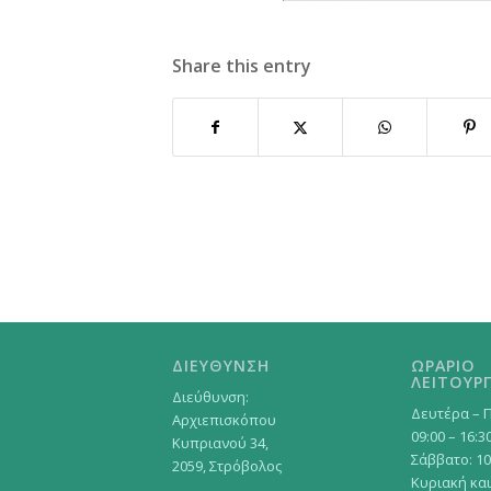
Share this entry
ΔΙΕΥΘΥΝΣΗ
ΩΡΑΡΙΟ
ΛΕΙΤΟΥΡΓ
Διεύθυνση:
Δευτέρα – 
Αρχιεπισκόπου
09:00 – 16:3
Κυπριανού 34,
Σάββατο: 10
2059, Στρόβολος
Κυριακή και