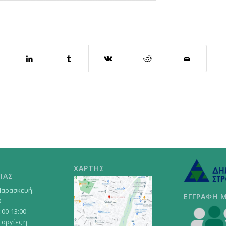
ΧΑΡΤΗΣ
ΙΑΣ
Παρασκευή:
ΕΓΓΡΑΦΗ 
0
:00-13:00
 αργίες η